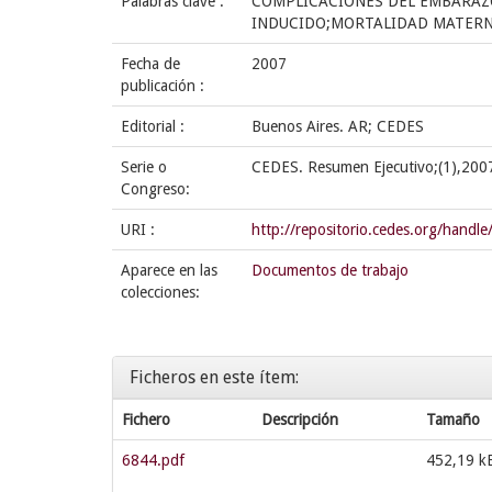
Palabras clave :
COMPLICACIONES DEL EMBARAZ
INDUCIDO;MORTALIDAD MATERNA
Fecha de
2007
publicación :
Editorial :
Buenos Aires. AR; CEDES
Serie o
CEDES. Resumen Ejecutivo;(1),200
Congreso:
URI :
http://repositorio.cedes.org/hand
Aparece en las
Documentos de trabajo
colecciones:
Ficheros en este ítem:
Fichero
Descripción
Tamaño
6844.pdf
452,19 k