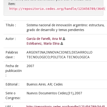
ítem:
http://repositorio.cedes.org/handle/123456789/3645
Título :
Sistema nacional de innovación argentino: estructura,
grado de desarrollo y temas pendientes
Autor :
García de Fanelli, Ana M
Estébanez, María Elina
Palabras
ARGENTINA;INNOVACIONES;DESARROLLO
clave :
TECNOLOGICO;POLITICA TECNOLOGICA
Fecha de
2007
publicación
:
Editorial :
Buenos Aires. AR; Cedes
Serie o
Nuevos Documentos Cedes;(31),2007
Congreso:
URI :
http://repositorio.cedes.org/handle/123456789/3645