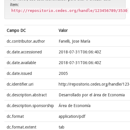
ítem:
http://repositorio.cedes.org/handle/123456789/3530
Campo DC
Valor
dc.contributor.author
Fanelli, Jose María
dc.date.accessioned
2018-07-31T06:06:40Z
dc.date.available
2018-07-31T06:06:40Z
dc.date.issued
2005
dc.identifier.uri
http://repositorio.cedes.org/handle/1
dc.description.abstract
Desarrollado por el área de Economia
dc.description.sponsorship
Área de Economía
dc.format
application/pdf
dc.format.extent
tab