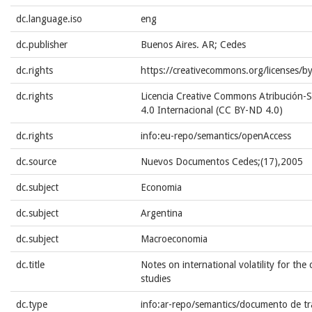
dc.language.iso
eng
dc.publisher
Buenos Aires. AR; Cedes
dc.rights
https://creativecommons.org/licenses/b
dc.rights
Licencia Creative Commons Atribución-S
4.0 Internacional (CC BY-ND 4.0)
dc.rights
info:eu-repo/semantics/openAccess
dc.source
Nuevos Documentos Cedes;(17),2005
dc.subject
Economia
dc.subject
Argentina
dc.subject
Macroeconomia
dc.title
Notes on international volatility for the
studies
dc.type
info:ar-repo/semantics/documento de tr