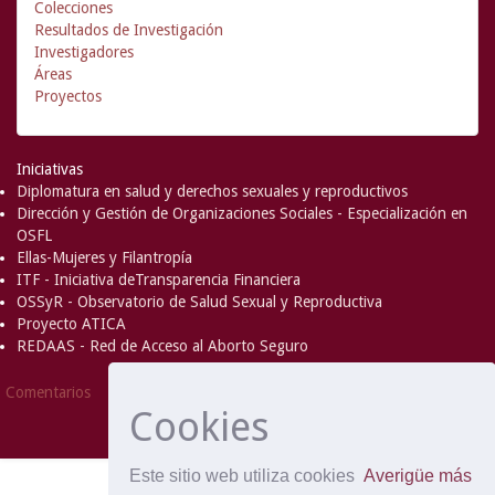
Colecciones
Resultados de Investigación
Investigadores
Áreas
Proyectos
Iniciativas
Diplomatura en salud y derechos sexuales y reproductivos
Dirección y Gestión de Organizaciones Sociales - Especialización en
OSFL
Ellas-Mujeres y Filantropía
ITF - Iniciativa deTransparencia Financiera
OSSyR - Observatorio de Salud Sexual y Reproductiva
Proyecto ATICA
REDAAS - Red de Acceso al Aborto Seguro
DSpace Software
Copyright © 2002-
Comentarios
2008
MIT
and
Hewlett-Packard
- Extensión mantenida y
Cookies
optimizado por
Este sitio web utiliza cookies
Averigüe más