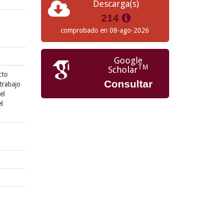
Descarga(s)
214
comprobado en 08-ago-2026
Google
TM
Scholar
cto
Consultar
 trabajo
el
el