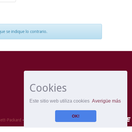
e se indique lo contrario.
Cookies
Este sitio web utiliza cookies
Averigüe más
OK!
ett-Packard
- Extensión mantenida y optimizado por