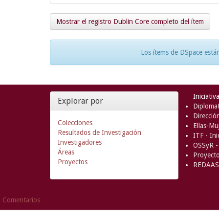
Mostrar el registro Dublin Core completo del ítem
Los ítems de DSpace están
Iniciativ
Explorar por
Diplomat
Direcció
Colecciones
Ellas-Muj
Resultados de Investigación
ITF - In
Investigadores
OSSyR - 
Áreas
Proyect
Proyectos
REDAAS 
Comentarios