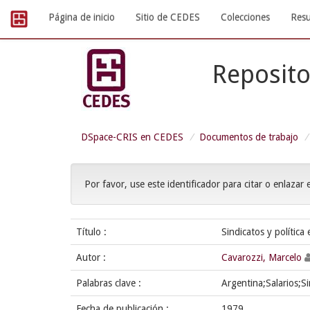
Skip
Página de inicio
Sitio de CEDES
Colecciones
Resu
navigation
Reposito
DSpace-CRIS en CEDES
Documentos de trabajo
Por favor, use este identificador para citar o enlazar 
Título :
Sindicatos y polític
Autor :
Cavarozzi, Marcelo
Palabras clave :
Argentina;Salarios;S
Fecha de publicación :
1979