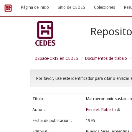
Skip
Página de inicio
Sitio de CEDES
Colecciones
Resu
navigation
Reposito
DSpace-CRIS en CEDES
Documentos de trabajo
Por favor, use este identificador para citar o enlazar 
Título :
Macroeconomic sustainabi
Autor :
Frenkel, Roberto
Fecha de publicación :
1995
Editorial :
Buenos Aires. Argentina;