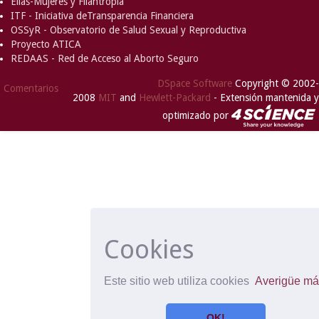
Ellas-Mujeres y Filantropía
ITF - Iniciativa deTransparencia Financiera
OSSyR - Observatorio de Salud Sexual y Reproductiva
Proyecto ATICA
REDAAS - Red de Acceso al Aborto Seguro
DSpace Software
Copyright © 2002-
Comentarios
2008
MIT
and
Hewlett-Packard
- Extensión mantenida y
optimizado por
Cookies
Este sitio web utiliza cookies
Averigüe má
OK!