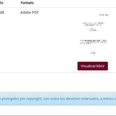
ño
Formato
 MB
Adobe PDF
Visualizar/Abrir
 protegidos por copyright, con todos los derechos reservados, a menos qu