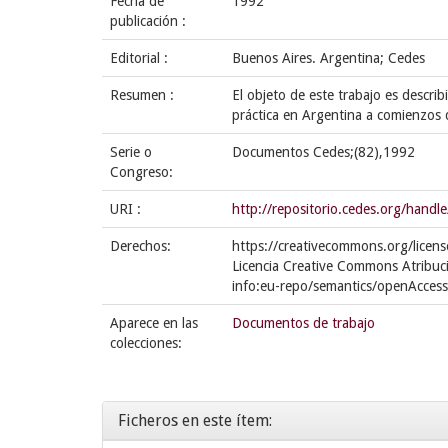
Fecha de
1992
publicación :
Editorial :
Buenos Aires. Argentina; Cedes
Resumen :
El objeto de este trabajo es describ
práctica en Argentina a comienzos 
Serie o
Documentos Cedes;(82),1992
Congreso:
URI :
http://repositorio.cedes.org/han
Derechos:
https://creativecommons.org/licens
Licencia Creative Commons Atribuc
info:eu-repo/semantics/openAccess
Aparece en las
Documentos de trabajo
colecciones:
Ficheros en este ítem: