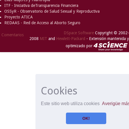
ITF - Iniciativa deTransparencia Financiera
OSSyR - Observatorio de Salud Sexual y Reproductiva
Proyecto ATICA
REDAAS - Red de Acceso al Aborto Seguro
DSpace Software
Copyright © 2002-
Comentarios
2008
MIT
and
Hewlett-Packard
- Extensión mantenida y
optimizado por
Cookies
Este sitio web utiliza cookies
Averigüe má
OK!