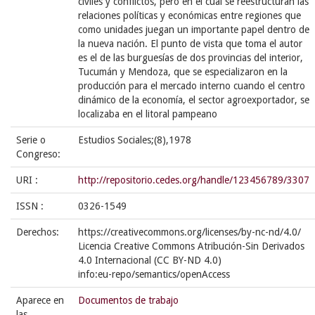
civiles y conflictos, pero en el cual se reestructuran las
relaciones políticas y económicas entre regiones que
como unidades juegan un importante papel dentro de
la nueva nación. El punto de vista que toma el autor
es el de las burguesías de dos provincias del interior,
Tucumán y Mendoza, que se especializaron en la
producción para el mercado interno cuando el centro
dinámico de la economía, el sector agroexportador, se
localizaba en el litoral pampeano
Serie o
Estudios Sociales;(8),1978
Congreso:
URI :
http://repositorio.cedes.org/handle/123456789/3307
ISSN :
0326-1549
Derechos:
https://creativecommons.org/licenses/by-nc-nd/4.0/
Licencia Creative Commons Atribución-Sin Derivados
4.0 Internacional (CC BY-ND 4.0)
info:eu-repo/semantics/openAccess
Aparece en
Documentos de trabajo
las