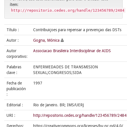
ítem:
http://repositorio.cedes.org/handle/123456789/2484
Título :
Contribuiçoes para repensar a prevençao das DSTs
Autor :
Gogna, Mónica
Autor
Associacao Brasileira Interdisciplinar de AIDS
corporativo:
Palabras
ENFERMEDADES DE TRANSMISION
clave :
SEXUAL;CONGRESOS;SIDA
Fecha de
1997
publicación
:
Editorial :
Rio de Janeiro. BR; IMS/UERJ
URI :
http://repositorio.cedes.org/handle/123456789/2484
Derechos:
https://creativecommons.org/licenses/by-nc-nd/4.0/