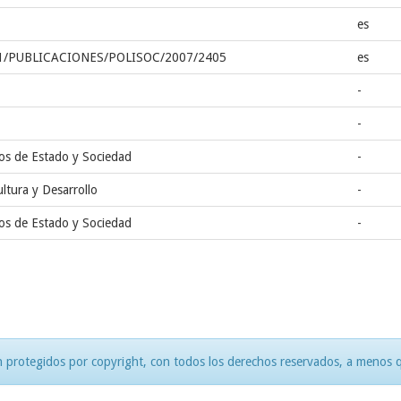
es
1/PUBLICACIONES/POLISOC/2007/2405
es
-
-
os de Estado y Sociedad
-
ultura y Desarrollo
-
os de Estado y Sociedad
-
 protegidos por copyright, con todos los derechos reservados, a menos qu