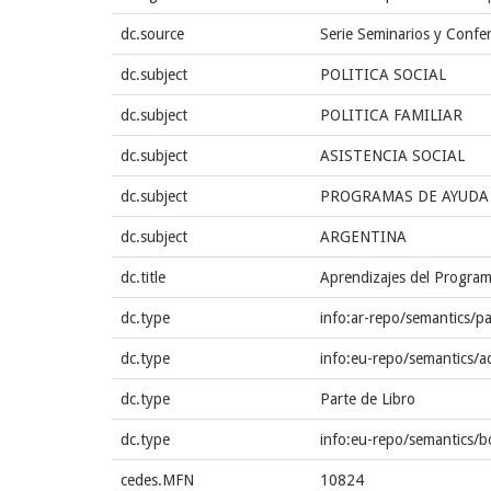
dc.source
Serie Seminarios y Confe
dc.subject
POLITICA SOCIAL
dc.subject
POLITICA FAMILIAR
dc.subject
ASISTENCIA SOCIAL
dc.subject
PROGRAMAS DE AYUDA
dc.subject
ARGENTINA
dc.title
Aprendizajes del Programa
dc.type
info:ar-repo/semantics/pa
dc.type
info:eu-repo/semantics/a
dc.type
Parte de Libro
dc.type
info:eu-repo/semantics/
cedes.MFN
10824