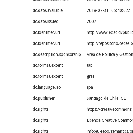
dc.date.available
2018-07-31T05:40:02Z
dc.date.issued
2007
dc.identifier.uri
http://www.eclac.cl/publ
dc.identifier.uri
http://repositorio.cede
dc.description.sponsorship
Área de Política y Gestió
dc.format.extent
tab
dc.format.extent
graf
dc.language.iso
spa
dc.publisher
Santiago de Chile. CL
dc.rights
https://creativecommons.
dc.rights
Licencia Creative Common
dc.rights
info:eu-repo/semantics/