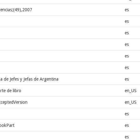
rencias;(49),2007
es
es
es
es
es
es
 de Jefes y Jefas de Argentina
es
rte de libro
en_US
cceptedVersion
en_US
es
bookPart
es
es