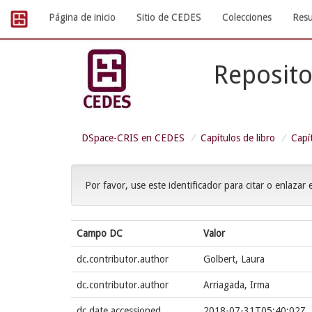
Skip
Página de inicio
Sitio de CEDES
Colecciones
Resu
navigation
Reposito
DSpace-CRIS en CEDES
Capítulos de libro
Capít
Por favor, use este identificador para citar o enlazar 
Campo DC
Valor
dc.contributor.author
Golbert, Laura
dc.contributor.author
Arriagada, Irma
dc.date.accessioned
2018-07-31T05:40:02Z