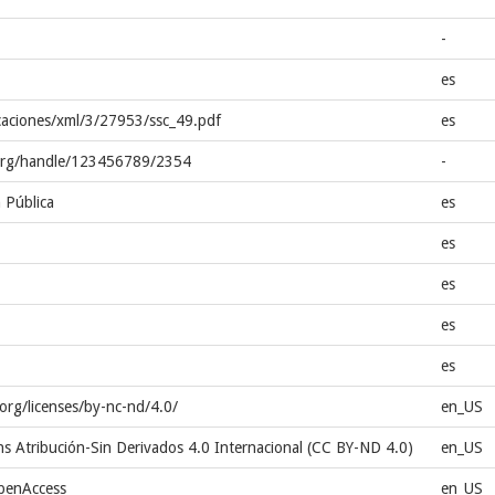
-
es
icaciones/xml/3/27953/ssc_49.pdf
es
s.org/handle/123456789/2354
-
n Pública
es
es
es
es
es
org/licenses/by-nc-nd/4.0/
en_US
s Atribución-Sin Derivados 4.0 Internacional (CC BY-ND 4.0)
en_US
openAccess
en_US