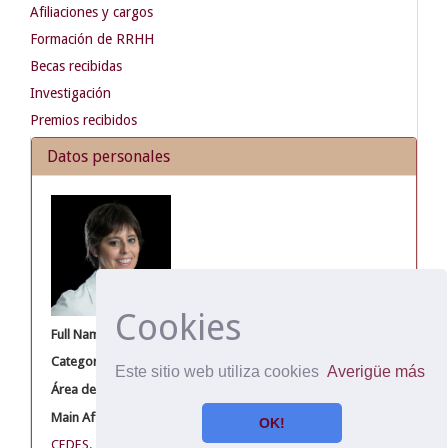
Afiliaciones y cargos
Formación de RRHH
Becas recibidas
Investigación
Premios recibidos
Datos personales
Cookies
Full Name
Sánchez Antelo, Victoria
Categoría del Investigador
Adjuntos
Este sitio web utiliza cookies
Averigüe más
Área de CEDES
Salud, Economía y Sociedad
Main Affiliation
OK!
CEDES. Centro de Estudios de Estado y Sociedad