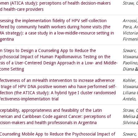
men (ATICA study): perceptions of health decision-makers
Straw, C
d health-care providers
sessing the implementation fidelity of HPV self-collection
Arrossi,
fered by community health workers during home visits (the
Pera, A
A strategy): a case study in a low-middle-resource setting in
Victori
gentina
Firmeni
n Steps to Design a Counseling App to Reduce the
Szwarc,
ychosocial Impact of Human Papillomavirus Testing on the
Viswana
sis of a User-Centered Design Approach in a Low- and Middle-
Paolino
come Setting
Diana
fectiveness of an mHealth intervention to increase adherence
Kohler,
 triage of HPV DNA positive women who have performed self-
Viswana
llection (the ATICA study): A hybrid type I cluster randomised
Liliana
fectiveness-implementation trial
Antelo,
ceptability, appropriateness and feasibility of the Latin
Straw, C
erican and Caribbean Code against Cancer: perceptions of
Melisa
cision-makers and health professionals in Argentina
Silvina
Counseling Mobile App to Reduce the Psychosocial Impact of
Szwarc,