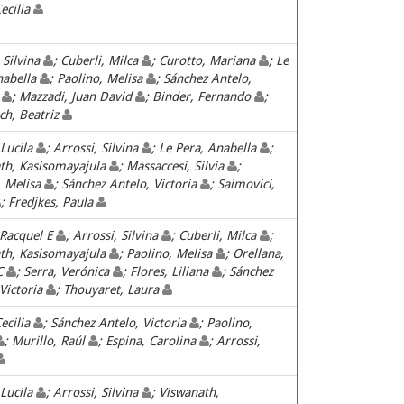
ecilia
 Silvina
; Cuberli, Milca
; Curotto, Mariana
; Le
nabella
; Paolino, Melisa
; Sánchez Antelo,
a
; Mazzadi, Juan David
; Binder, Fernando
;
ch, Beatriz
 Lucila
; Arrossi, Silvina
; Le Pera, Anabella
;
th, Kasisomayajula
; Massaccesi, Silvia
;
, Melisa
; Sánchez Antelo, Victoria
; Saimovici,
; Fredjkes, Paula
 Racquel E
; Arrossi, Silvina
; Cuberli, Milca
;
th, Kasisomayajula
; Paolino, Melisa
; Orellana,
 C
; Serra, Verónica
; Flores, Liliana
; Sánchez
 Victoria
; Thouyaret, Laura
ecilia
; Sánchez Antelo, Victoria
; Paolino,
; Murillo, Raúl
; Espina, Carolina
; Arrossi,
 Lucila
; Arrossi, Silvina
; Viswanath,