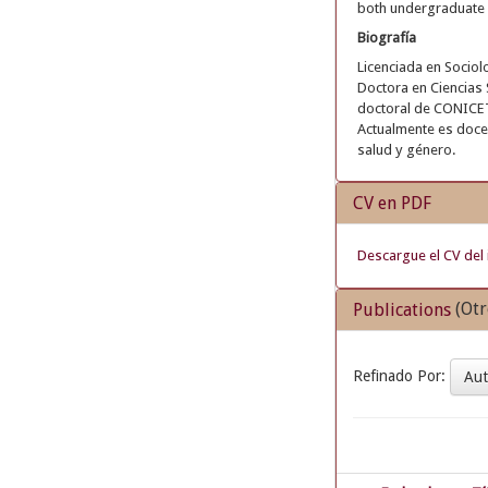
both undergraduate a
Biografía
Licenciada en Sociol
Doctora en Ciencias 
doctoral de CONICET
Actualmente es docen
salud y género.
CV en PDF
Descargue el CV del 
(Otr
Publications
Refinado Por:
Au