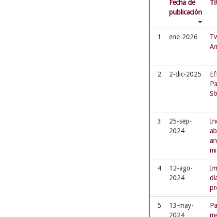
Fecha de
Tí
publicación
1
ene-2026
Tw
Am
2
2-dic-2025
Ef
Pa
St
3
25-sep-
In
2024
ab
an
mi
4
12-ago-
Im
2024
di
pr
5
13-may-
Pa
2024
me