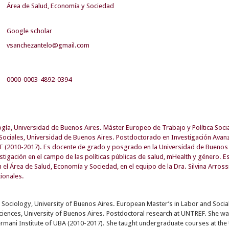
Área de Salud, Economía y Sociedad
Google scholar
vsanchezantelo@gmail.com
0000-0003-4892-0394
ogía, Universidad de Buenos Aires. Máster Europeo de Trabajo y Política Soc
Sociales, Universidad de Buenos Aires. Postdoctorado en Investigación Avanz
 (2010-2017). Es docente de grado y posgrado en la Universidad de Buenos A
estigación en el campo de las políticas públicas de salud, mHealth y género. 
el Área de Salud, Economía y Sociedad, en el equipo de la Dra. Silvina Arrossi
cionales.
 Sociology, University of Buenos Aires. European Master’s in Labor and Socia
Sciences, University of Buenos Aires. Postdoctoral research at UNTREF. She 
rmani Institute of UBA (2010-2017). She taught undergraduate courses at the 