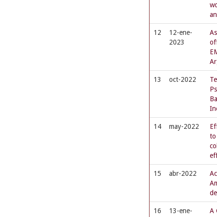
wo
an
12
12-ene-
As
2023
of
EM
Ar
13
oct-2022
Te
Ps
Ba
In
14
may-2022
Ef
to
co
ef
15
abr-2022
Ac
Am
de
16
13-ene-
A 