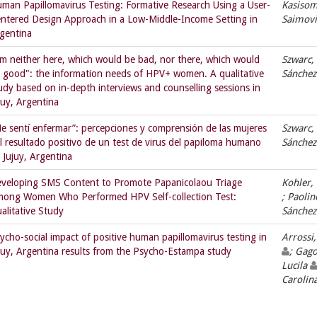
man Papillomavirus Testing: Formative Research Using a User-
Kasisom
ntered Design Approach in a Low-Middle-Income Setting in
Saimovi
gentina
'm neither here, which would be bad, nor there, which would
Szwarc,
 good": the information needs of HPV+ women. A qualitative
Sánchez
udy based on in-depth interviews and counselling sessions in
juy, Argentina
e sentí enfermar”: percepciones y comprensión de las mujeres
Szwarc,
l resultado positivo de un test de virus del papiloma humano
Sánchez
 Jujuy, Argentina
veloping SMS Content to Promote Papanicolaou Triage
Kohler,
ong Women Who Performed HPV Self-collection Test:
; Paoli
alitative Study
Sánchez
ycho-social impact of positive human papillomavirus testing in
Arrossi,
juy, Argentina results from the Psycho-Estampa study
; Gag
Lucila
Carolin