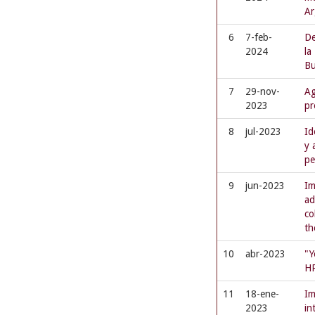
Ar
6
7-feb-
De
2024
la
Bu
7
29-nov-
Ag
2023
pr
8
jul-2023
Id
y 
pe
9
jun-2023
Im
ad
co
th
10
abr-2023
"Y
HP
11
18-ene-
Im
2023
in