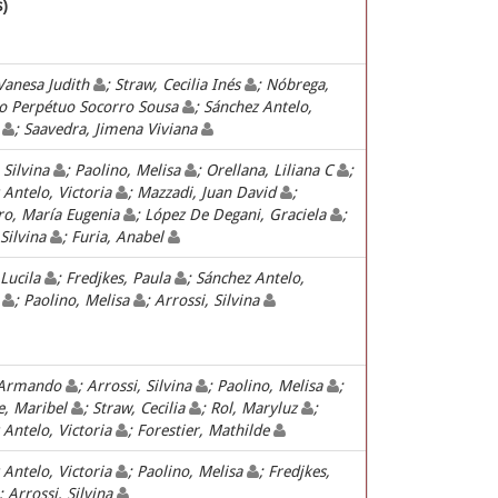
s)
 Vanesa Judith
; Straw, Cecilia Inés
; Nóbrega,
o Perpétuo Socorro Sousa
; Sánchez Antelo,
a
; Saavedra, Jimena Viviana
 Silvina
; Paolino, Melisa
; Orellana, Liliana C
;
 Antelo, Victoria
; Mazzadi, Juan David
;
ro, María Eugenia
; López De Degani, Graciela
;
 Silvina
; Furia, Anabel
 Lucila
; Fredjkes, Paula
; Sánchez Antelo,
a
; Paolino, Melisa
; Arrossi, Silvina
 Armando
; Arrossi, Silvina
; Paolino, Melisa
;
, Maribel
; Straw, Cecilia
; Rol, Maryluz
;
 Antelo, Victoria
; Forestier, Mathilde
 Antelo, Victoria
; Paolino, Melisa
; Fredjkes,
; Arrossi, Silvina