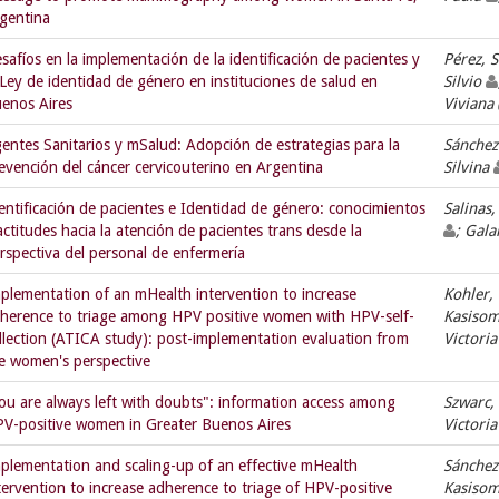
gentina
safíos en la implementación de la identificación de pacientes y
Pérez, S
 Ley de identidad de género en instituciones de salud en
Silvio
enos Aires
Viviana
entes Sanitarios y mSalud: Adopción de estrategias para la
Sánchez
evención del cáncer cervicouterino en Argentina
Silvina
entificación de pacientes e Identidad de género: conocimientos
Salinas
actitudes hacia la atención de pacientes trans desde la
; Gala
rspectiva del personal de enfermería
plementation of an mHealth intervention to increase
Kohler,
herence to triage among HPV positive women with HPV-self-
Kasisom
llection (ATICA study): post-implementation evaluation from
Victori
e women's perspective
ou are always left with doubts": information access among
Szwarc,
V-positive women in Greater Buenos Aires
Victori
plementation and scaling-up of an effective mHealth
Sánchez
tervention to increase adherence to triage of HPV-positive
Kasisom