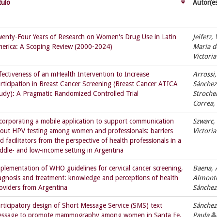
tulo
Autor(e
enty-Four Years of Research on Women's Drug Use in Latin
Jeifetz,
erica: A Scoping Review (2000-2024)
Maria d
Victori
fectiveness of an mHealth Intervention to Increase
Arrossi,
rticipation in Breast Cancer Screening (Breast Cancer ATICA
Sánchez
udy): A Pragmatic Randomized Controlled Trial
Stroche
Correa,
corporating a mobile application to support communication
Szwarc,
out HPV testing among women and professionals: barriers
Victori
d facilitators from the perspective of health professionals in a
ddle- and low-income setting in Argentina
plementation of WHO guidelines for cervical cancer screening,
Baena,
agnosis and treatment: knowledge and perceptions of health
Almonte
oviders from Argentina
Sánchez
rticipatory design of Short Message Service (SMS) text
Sánchez
ssage to promote mammography among women in Santa Fe,
Paula