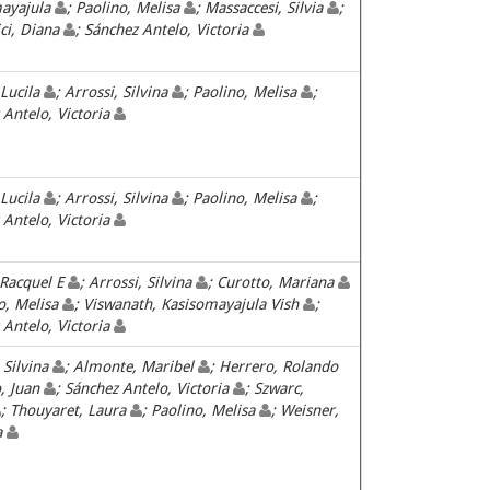
ayajula
; Paolino, Melisa
; Massaccesi, Silvia
;
ci, Diana
; Sánchez Antelo, Victoria
 Lucila
; Arrossi, Silvina
; Paolino, Melisa
;
 Antelo, Victoria
 Lucila
; Arrossi, Silvina
; Paolino, Melisa
;
 Antelo, Victoria
 Racquel E
; Arrossi, Silvina
; Curotto, Mariana
no, Melisa
; Viswanath, Kasisomayajula Vish
;
 Antelo, Victoria
 Silvina
; Almonte, Maribel
; Herrero, Rolando
o, Juan
; Sánchez Antelo, Victoria
; Szwarc,
; Thouyaret, Laura
; Paolino, Melisa
; Weisner,
a