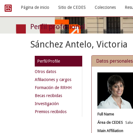
Skip
Página de inicio
Sitio de CEDES
Colecciones
Resu
navigation
Perfil profesional
Sánchez Antelo, Victoria
Datos personales
Perfil/Profile
Otros datos
Afiliaciones y cargos
Formación de RRHH
Becas recibidas
Investigación
Premios recibidos
Full Name
Área de CEDES
Salu
Main Affiliation