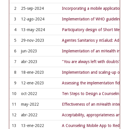
2
25-sep-2024
Incorporating a mobile application to
3
12-ago-2024
Implementation of WHO guidelines for 
4
13-may-2024
Participatory design of Short Messa
5
29-nov-2023
Agentes Sanitarios y mSalud: Adopción
6
jun-2023
Implementation of an mHealth interve
7
abr-2023
"You are always left with doubts": i
8
18-ene-2023
Implementation and scaling-up of an e
9
12-ene-2023
Assessing the implementation fidelity
10
oct-2022
Ten Steps to Design a Counseling App
11
may-2022
Effectiveness of an mHealth intervent
12
abr-2022
Acceptability, appropriateness and fe
13
13-ene-2022
A Counseling Mobile App to Reduce th