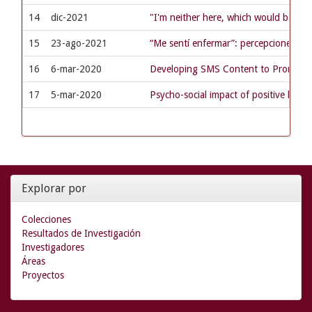
14
dic-2021
"I'm neither here, which would be bad
15
23-ago-2021
“Me sentí enfermar”: percepciones y c
16
6-mar-2020
Developing SMS Content to Promote 
17
5-mar-2020
Psycho-social impact of positive huma
Explorar por
Colecciones
Resultados de Investigación
Investigadores
Áreas
Proyectos