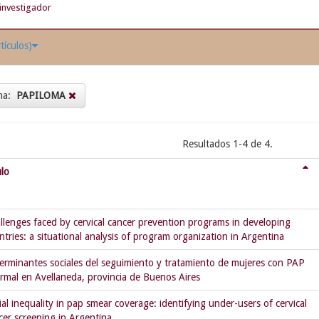
investigador
tículos)
ma:
PAPILOMA
Resultados 1-4 de 4.
ulo
llenges faced by cervical cancer prevention programs in developing
ntries: a situational analysis of program organization in Argentina
erminantes sociales del seguimiento y tratamiento de mujeres con PAP
rmal en Avellaneda, provincia de Buenos Aires
ial inequality in pap smear coverage: identifying under-users of cervical
cer screening in Argentina