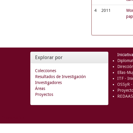
4
2011
Wom
pap
Iniciativ
Explorar por
Diplomat
Direcció
Colecciones
Ellas-Muj
Resultados de Investigación
ITF - In
Investigadores
OSSyR - 
Áreas
Proyect
Proyectos
REDAAS 
Comentarios