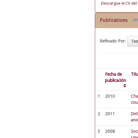
Descargue el CV del 
Publications
(Ar
Refinado Por:
Te
Fecha de
Tít
publicación
1
2010
Cha
cou
2
2011
Det
ano
3
2008
Soc
can