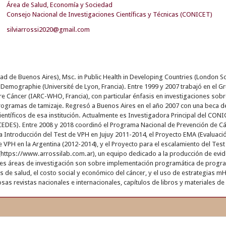
Área de Salud, Economía y Sociedad
Consejo Nacional de Investigaciones Científicas y Técnicas (CONICET)
silviarrossi2020@gmail.com
ad de Buenos Aires), Msc. in Public Health in Developing Countries (London S
 Demographie (Université de Lyon, Francia). Entre 1999 y 2007 trabajó en el G
e Cáncer (IARC-WHO, Francia), con particular énfasis en investigaciones sobre
programas de tamizaje. Regresó a Buenos Aires en el año 2007 con una beca 
ientíficos de esa institución. Actualmente es Investigadora Principal del CON
EDES). Entre 2008 y 2018 coordinó el Programa Nacional de Prevención de Cánc
 Introducción del Test de VPH en Jujuy 2011-2014, el Proyecto EMA (Evaluaci
 VPH en la Argentina (2012-2014), y el Proyecto para el escalamiento del Test
 (https://www.arrossilab.com.ar), un equipo dedicado a la producción de evidenc
les áreas de investigación son sobre implementación programática de program
os de salud, el costo social y económico del cáncer, y el uso de estrategias m
osas revistas nacionales e internacionales, capítulos de libros y materiales de 