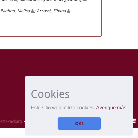
Paolino, Melisa
; Arrossi, Silvina
Cookies
Este sitio web utiliza cookies
Averigüe más
ett-Packard
- Extensión mantenida y optimizado por
OK!