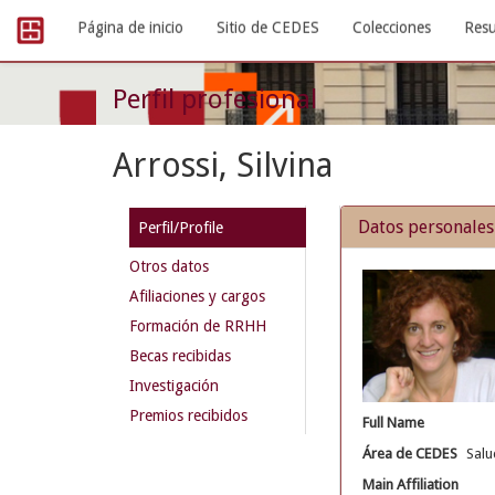
Skip
Página de inicio
Sitio de CEDES
Colecciones
Resu
navigation
Perfil profesional
Arrossi, Silvina
Datos personales
Perfil/Profile
Otros datos
Afiliaciones y cargos
Formación de RRHH
Becas recibidas
Investigación
Premios recibidos
Full Name
Área de CEDES
Salu
Main Affiliation