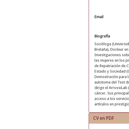
Email
Biografía
Socióloga (Universid
Bretaña), Docteur en
Investigaciones sobr
las mujeres en los 
de Repatriación de C
Estado y Sociedad (C
Demostración para la
autotoma del Test de
dirige el ArrossiLab
cáncer. Sus principa
acceso a los servici
artículos en prestigi
CV en PDF