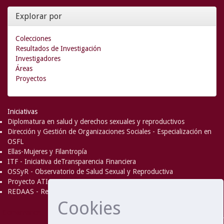
Explorar por
Colecciones
Resultados de Investigación
Investigadores
Áreas
Proyectos
Iniciativas
Diplomatura en salud y derechos sexuales y reproductivos
Dirección y Gestión de Organizaciones Sociales - Especialización en
OSFL
Ellas-Mujeres y Filantropía
ITF - Iniciativa deTransparencia Financiera
OSSyR - Observatorio de Salud Sexual y Reproductiva
Proyecto ATICA
REDAAS - Red de Acceso al Aborto Seguro
Cookies
DSpace Software
Copyright © 2002-
Comentarios
2008
MIT
and
Hewlett-Packard
- Extensión mantenida y