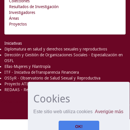
Colecciones
Resultados de Investigación
Investigadores
Áreas
Proyectos
Iniciativas
Diplomatura en salud y derechos sexuales y reproductivos
Dirección y Gestión de Organizaciones Sociales - Especialización en
OSFL
Ellas-Mujeres y Filantropía
ITF - Iniciativa deTransparencia Financiera
OSSyR - Observatorio de Salud Sexual y Reproductiva
Proyecto ATICA
REDAAS - Red de Acceso al Aborto Seguro
Cookies
DSpace Software
Copyright © 2002-
Comentarios
2008
MIT
and
Hewlett-Packard
- Extensión mantenida y
Este sitio web utiliza cookies
Averigüe más
optimizado por
OK!