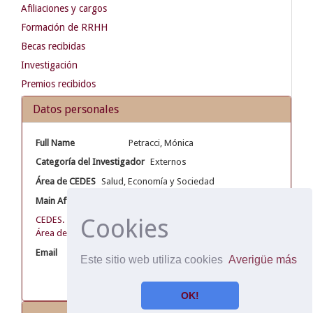
Afiliaciones y cargos
Formación de RRHH
Becas recibidas
Investigación
Premios recibidos
Datos personales
Full Name
Petracci, Mónica
Categoría del Investigador
Externos
Área de CEDES
Salud, Economía y Sociedad
Main Affiliation
Cookies
CEDES. Centro de Estudios de Estado y Sociedad
Área de Salud, Economía y Sociedad
Email
mnpetracci@gmail.com
Este sitio web utiliza cookies
Averigüe más
OK!