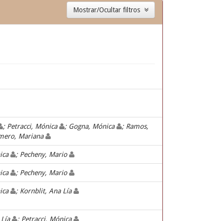
Mostrar/Ocultar filtros
; Petracci, Mónica
; Gogna, Mónica
; Ramos,
mero, Mariana
nica
; Pecheny, Mario
nica
; Pecheny, Mario
nica
; Kornblit, Ana Lía
 Lía
; Petracci, Mónica