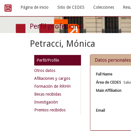
Skip
Página de inicio
Sitio de CEDES
Colecciones
Resu
navigation
Perfil profesional
Petracci, Mónica
Datos personales
Perfil/Profile
Otros datos
Full Name
Afiliaciones y cargos
Área de CEDES
Salu
Formación de RRHH
Main Affiliation
Becas recibidas
Investigación
Premios recibidos
Email