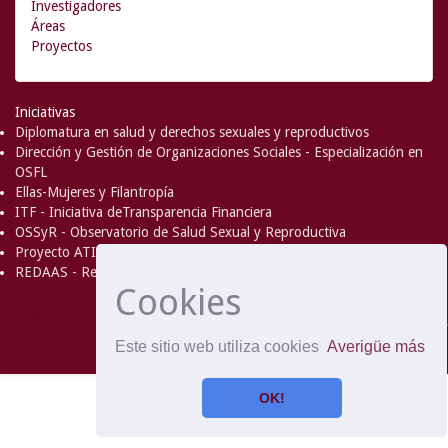
Investigadores
Áreas
Proyectos
Iniciativas
Diplomatura en salud y derechos sexuales y reproductivos
Dirección y Gestión de Organizaciones Sociales - Especialización en
OSFL
Ellas-Mujeres y Filantropía
ITF - Iniciativa deTransparencia Financiera
OSSyR - Observatorio de Salud Sexual y Reproductiva
Proyecto ATICA
REDAAS - Red de Acceso al Aborto Seguro
Cookies
DSpace Software
Copyright © 2002-
Comentarios
2008
MIT
and
Hewlett-Packard
- Extensión mantenida y
Este sitio web utiliza cookies
Averigüe más
optimizado por
OK!