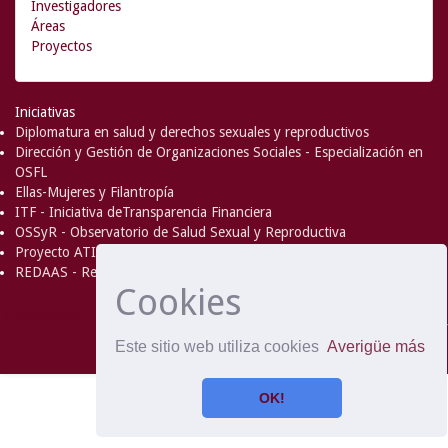
Investigadores
Áreas
Proyectos
Iniciativas
Diplomatura en salud y derechos sexuales y reproductivos
Dirección y Gestión de Organizaciones Sociales - Especialización en
OSFL
Ellas-Mujeres y Filantropía
ITF - Iniciativa deTransparencia Financiera
OSSyR - Observatorio de Salud Sexual y Reproductiva
Proyecto ATICA
REDAAS - Red de Acceso al Aborto Seguro
Cookies
DSpace Software
Copyright © 2002-
Comentarios
2008
MIT
and
Hewlett-Packard
- Extensión mantenida y
Este sitio web utiliza cookies
Averigüe más
optimizado por
OK!