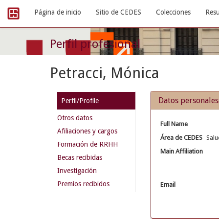
Skip
Página de inicio
Sitio de CEDES
Colecciones
Resu
navigation
Perfil profesional
Petracci, Mónica
Datos personales
Perfil/Profile
Otros datos
Full Name
Afiliaciones y cargos
Área de CEDES
Salu
Formación de RRHH
Main Affiliation
Becas recibidas
Investigación
Premios recibidos
Email