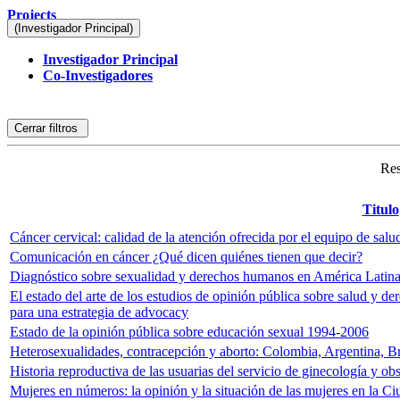
Projects
(Investigador Principal)
Investigador Principal
Co-Investigadores
Cerrar filtros
Res
Titulo
Cáncer cervical: calidad de la atención ofrecida por el equipo de sal
Comunicación en cáncer ¿Qué dicen quiénes tienen que decir?
Diagnóstico sobre sexualidad y derechos humanos en América Latin
El estado del arte de los estudios de opinión pública sobre salud y 
para una estrategia de advocacy
Estado de la opinión pública sobre educación sexual 1994-2006
Heterosexualidades, contracepción y aborto: Colombia, Argentina, Br
Historia reproductiva de las usuarias del servicio de ginecología y ob
Mujeres en números: la opinión y la situación de las mujeres en la C