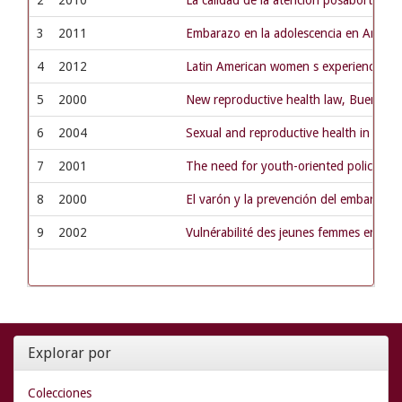
3
2011
Embarazo en la adolescencia en Argenti
4
2012
Latin American women s experiences with
5
2000
New reproductive health law, Buenos A
6
2004
Sexual and reproductive health in Argent
7
2001
The need for youth-oriented policies a
8
2000
El varón y la prevención del embarazo
9
2002
Vulnérabilité des jeunes femmes en Arg
Explorar por
Colecciones