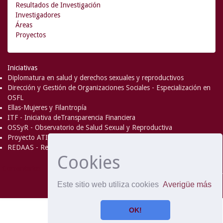
Resultados de Investigación
Investigadores
Áreas
Proyectos
Iniciativas
Diplomatura en salud y derechos sexuales y reproductivos
Dirección y Gestión de Organizaciones Sociales - Especialización en
OSFL
Ellas-Mujeres y Filantropía
ITF - Iniciativa deTransparencia Financiera
OSSyR - Observatorio de Salud Sexual y Reproductiva
Proyecto ATICA
REDAAS - Red de Acceso al Aborto Seguro
Cookies
DSpace Software
Copyright © 2002-
Comentarios
2008
MIT
and
Hewlett-Packard
- Extensión mantenida y
Este sitio web utiliza cookies
Averigüe más
optimizado por
OK!