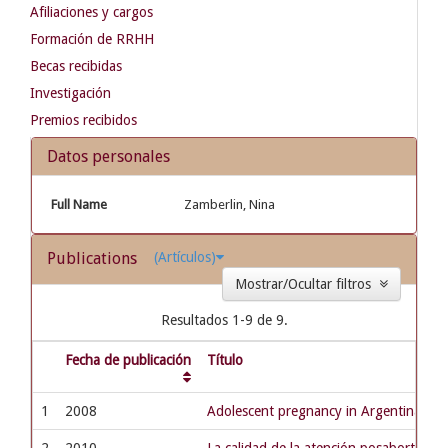
Afiliaciones y cargos
Formación de RRHH
Becas recibidas
Investigación
Premios recibidos
Datos personales
Full Name
Zamberlin, Nina
Publications
(Artículos)
Mostrar/Ocultar filtros
Resultados 1-9 de 9.
Fecha de publicación
Título
1
2008
Adolescent pregnancy in Argentina: evi
2
2010
La calidad de la atención posaborto: un