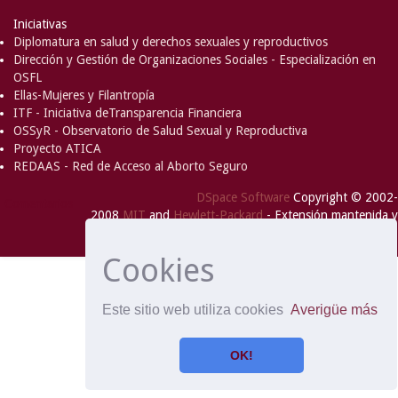
Iniciativas
Diplomatura en salud y derechos sexuales y reproductivos
Dirección y Gestión de Organizaciones Sociales - Especialización en
OSFL
Ellas-Mujeres y Filantropía
ITF - Iniciativa deTransparencia Financiera
OSSyR - Observatorio de Salud Sexual y Reproductiva
Proyecto ATICA
REDAAS - Red de Acceso al Aborto Seguro
DSpace Software
Copyright © 2002-
Comentarios
2008
MIT
and
Hewlett-Packard
- Extensión mantenida y
optimizado por
Cookies
Este sitio web utiliza cookies
Averigüe más
OK!