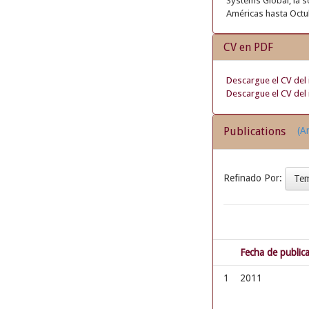
Systems Global, la so
Américas hasta Octu
CV en PDF
Descargue el CV del 
Descargue el CV del 
Publications
(Ar
Refinado Por:
Te
Fecha de public
1
2011