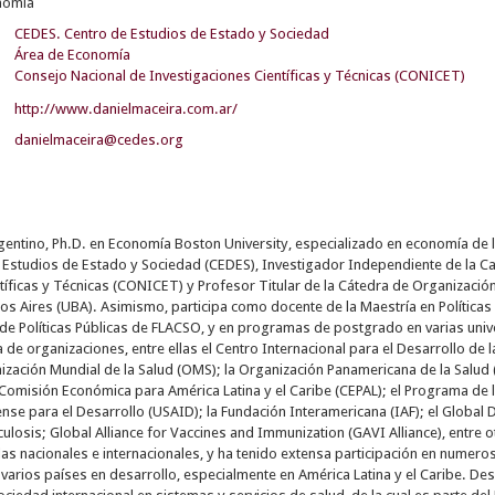
nomía
CEDES. Centro de Estudios de Estado y Sociedad
Área de Economía
Consejo Nacional de Investigaciones Científicas y Técnicas (CONICET)
http://www.danielmaceira.com.ar/
danielmaceira@cedes.org
gentino, Ph.D. en Economía Boston University, especializado en economía de la
e Estudios de Estado y Sociedad (CEDES), Investigador Independiente de la C
tíficas y Técnicas (CONICET) y Profesor Titular de la Cátedra de Organización
s Aires (UBA). Asimismo, participa como docente de la Maestría en Políticas P
de Políticas Públicas de FLACSO, y en programas de postgrado en varias uni
de organizaciones, entre ellas el Centro Internacional para el Desarrollo de 
ización Mundial de la Salud (OMS); la Organización Panamericana de la Salud 
 Comisión Económica para América Latina y el Caribe (CEPAL); el Programa de 
se para el Desarrollo (USAID); la Fundación Interamericana (IAF); el Global
rculosis; Global Alliance for Vaccines and Immunization (GAVI Alliance), entr
das nacionales e internacionales, y ha tenido extensa participación en nume
n varios países en desarrollo, especialmente en América Latina y el Caribe. 