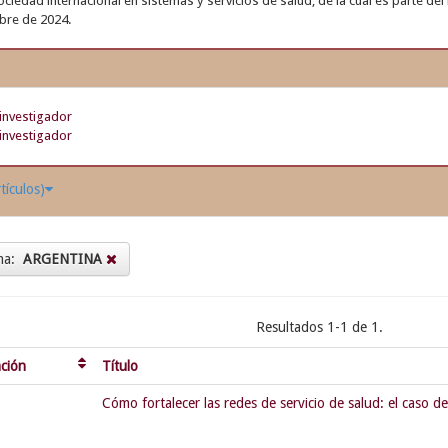
ciedad internacional en sistemas y servicios de salud, de la cual es parte del 
bre de 2024.
investigador
investigador
tículos)
ma:
ARGENTINA
Resultados 1-1 de 1.
ación
Título
Cómo fortalecer las redes de servicio de salud: el caso de