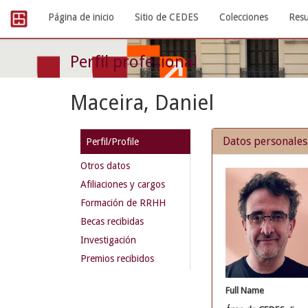
Skip
Página de inicio
Sitio de CEDES
Colecciones
Resu
navigation
Perfil profesional
Maceira, Daniel
Datos personales
Perfil/Profile
Otros datos
Afiliaciones y cargos
Formación de RRHH
Becas recibidas
Investigación
Premios recibidos
Full Name