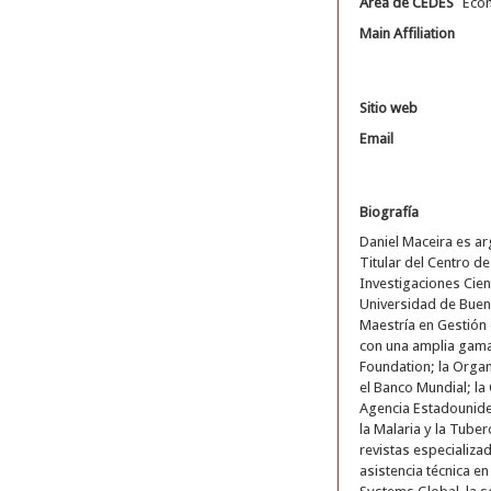
Área de CEDES
Eco
Main Affiliation
Sitio web
Email
Biografía
Daniel Maceira es ar
Titular del Centro d
Investigaciones Cien
Universidad de Bueno
Maestría en Gestión 
con una amplia gama 
Foundation; la Organ
el Banco Mundial; la
Agencia Estadouniden
la Malaria y la Tube
revistas especializa
asistencia técnica e