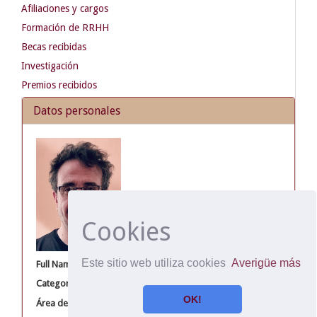
Afiliaciones y cargos
Formación de RRHH
Becas recibidas
Investigación
Premios recibidos
Datos personales
Cookies
Este sitio web utiliza cookies
Averigüe más
Full Name
Maceira, Daniel
Categoría del Investigador
Titulares
OK!
Área de CEDES
Economía