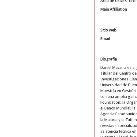
Área de CEDES
Eco
Main Affiliation
Sitio web
Email
Biografía
Daniel Maceira es ar
Titular del Centro d
Investigaciones Cien
Universidad de Bueno
Maestría en Gestión 
con una amplia gama 
Foundation; la Organ
el Banco Mundial; la
Agencia Estadouniden
la Malaria y la Tube
revistas especializa
asistencia técnica e