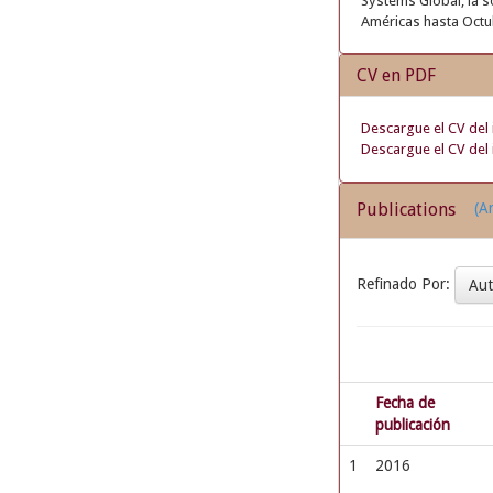
Systems Global, la so
Américas hasta Octu
CV en PDF
Descargue el CV del 
Descargue el CV del 
Publications
(Ar
Refinado Por:
Au
Fecha de
publicación
1
2016