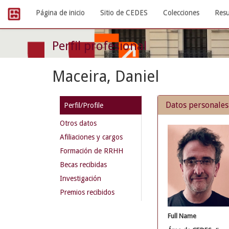
Skip
Página de inicio
Sitio de CEDES
Colecciones
Resu
navigation
Perfil profesional
Maceira, Daniel
Datos personales
Perfil/Profile
Otros datos
Afiliaciones y cargos
Formación de RRHH
Becas recibidas
Investigación
Premios recibidos
Full Name