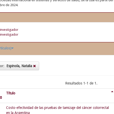
ciedad internacional en sistemas y servicios de salud, de la cual es parte del 
bre de 2024.
investigador
investigador
tículos)
tor:
Espinola, Natalia
Resultados 1-1 de 1.
Título
Costo-efectividad de las pruebas de tamizaje del cáncer colorrectal
en la Argentina