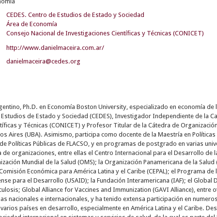
nomía
CEDES. Centro de Estudios de Estado y Sociedad
Área de Economía
Consejo Nacional de Investigaciones Científicas y Técnicas (CONICET)
http://www.danielmaceira.com.ar/
danielmaceira@cedes.org
gentino, Ph.D. en Economía Boston University, especializado en economía de la
e Estudios de Estado y Sociedad (CEDES), Investigador Independiente de la C
tíficas y Técnicas (CONICET) y Profesor Titular de la Cátedra de Organización
s Aires (UBA). Asimismo, participa como docente de la Maestría en Políticas P
de Políticas Públicas de FLACSO, y en programas de postgrado en varias uni
de organizaciones, entre ellas el Centro Internacional para el Desarrollo de 
ización Mundial de la Salud (OMS); la Organización Panamericana de la Salud 
 Comisión Económica para América Latina y el Caribe (CEPAL); el Programa de 
se para el Desarrollo (USAID); la Fundación Interamericana (IAF); el Global
rculosis; Global Alliance for Vaccines and Immunization (GAVI Alliance), entr
das nacionales e internacionales, y ha tenido extensa participación en nume
n varios países en desarrollo, especialmente en América Latina y el Caribe. 