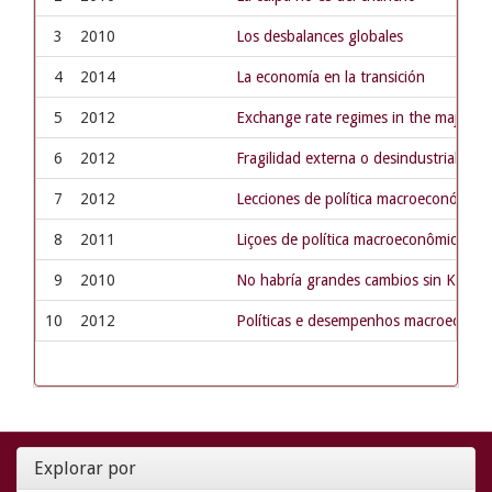
3
2010
Los desbalances globales
4
2014
La economía en la transición
5
2012
Exchange rate regimes in the major La
6
2012
Fragilidad externa o desindustrializac
7
2012
Lecciones de política macroeconómica p
8
2011
Liçoes de política macroeconômica par
9
2010
No habría grandes cambios sin Kirchn
10
2012
Políticas e desempenhos macroeconôm
Explorar por