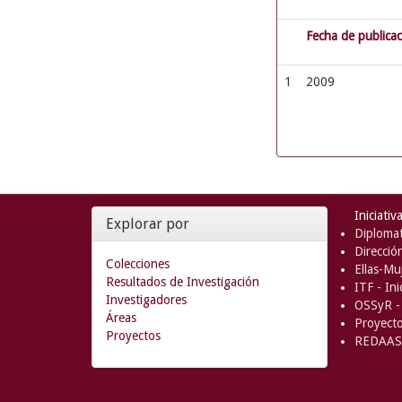
Fecha de publica
1
2009
Iniciativ
Explorar por
Diplomat
Direcció
Colecciones
Ellas-Muj
Resultados de Investigación
ITF - In
Investigadores
OSSyR - 
Áreas
Proyect
Proyectos
REDAAS 