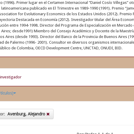
 (1996). Primer lugar en el Certamen Internacional “Daniel Cosío Villegas” o
atinoamericana publicado en El Trimestre en 1989-1990 (1991). Premio “James
sociation for Evolutionary Economics de los Estados Unidos (2012). Premio F
ayectoria Destacada en Economía (2012). Investigador titular del Área Econo
titución entre 1994-1998. Director del Programa de Especialización en Mercad
Aires; desde1991) Miembro del Consejo Académico y Docente de la Maestría
s Aires (desde 1993). Director del Banco de la Provincia de Buenos Aires (19
ad de Palermo (1996- 2001). Consultor en diversos organismos internacionale
Público de Colombia, OECD Development Centre, UNCTAD, ONUDI, BID.
investigador
tículos)
tor:
Avenburg, Alejandro