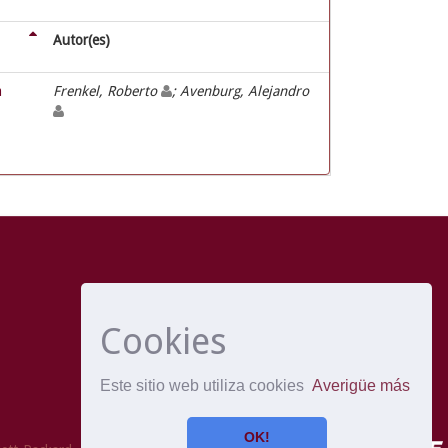
Autor(es)
a
Frenkel, Roberto
; Avenburg, Alejandro
Cookies
Este sitio web utiliza cookies
Averigüe más
OK!