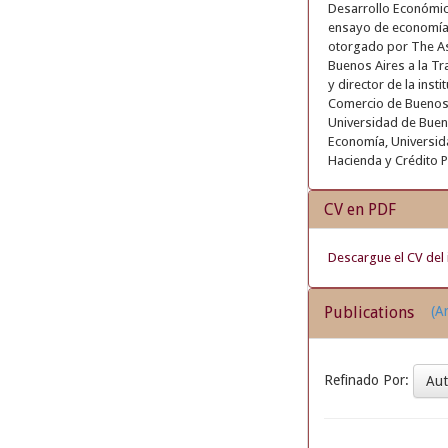
Desarrollo Económico
ensayo de economía l
otorgado por The As
Buenos Aires a la Tr
y director de la ins
Comercio de Buenos 
Universidad de Bueno
Economía, Universid
Hacienda y Crédito 
CV en PDF
Descargue el CV del 
Publications
(Ar
Refinado Por:
Au