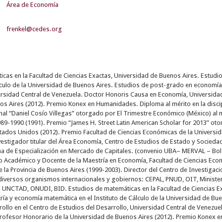
Área de Economía
frenkel@cedes.org
icas en la Facultad de Ciencias Exactas, Universidad de Buenos Aires. Estu
álculo de la Universidad de Buenos Aires. Estudios de post-grado en economía 
ersidad Central de Venezuela. Doctor Honoris Causa en Economía, Universida
s Aires (2012). Premio Konex en Humanidades. Diploma al mérito en la discip
nal “Daniel Cosío Villegas” otorgado por El Trimestre Económico (México) al
989-1990 (1991). Premio “James H. Street Latin American Scholar for 2013” ot
tados Unidos (2012). Premio Facultad de Ciencias Económicas de la Universid
estigador titular del Área Economía, Centro de Estudios de Estado y Sociedad 
ma de Especialización en Mercado de Capitales. (convenio UBA– MERVAL – Bo
 Académico y Docente de la Maestría en Economía, Facultad de Ciencias Eco
e la Provincia de Buenos Aires (1999-2003). Director del Centro de Investiga
 diversos organismos internacionales y gobiernos: CEPAL, PNUD, OIT, Ministe
 UNCTAD, ONUDI, BID. Estudios de matemáticas en la Facultad de Ciencias Ex
ía y economía matemática en el Instituto de Cálculo de la Universidad de Bu
rollo en el Centro de Estudios del Desarrollo, Universidad Central de Venez
rofesor Honorario de la Universidad de Buenos Aires (2012). Premio Konex en