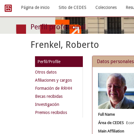
Skip
Página de inicio
Sitio de CEDES
Colecciones
Resu
navigation
Perfil profesional
Frenkel, Roberto
Datos personales
Perfil/Profile
Otros datos
Afiliaciones y cargos
Formación de RRHH
Becas recibidas
Investigación
Premios recibidos
Full Name
Área de CEDES
Eco
Main Affiliation