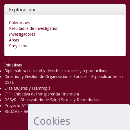
Explorar por
Colecciones
Resultados de Investigación
Investigadores
Áreas
Proyectos
Iniciativas
Diplomatura en salud y derechos sexuales y reproductivos
Dirección y Gestión de Organizaciones Sociales - Especialización en
OSFL
Ellas-Mujeres y Filantropía
ITF - Iniciativa deTransparencia Financiera
OSSyR - Observatorio de Salud Sexual y Reproductiva
Proyecto ATICA
REDAAS - Red de Acceso al Aborto Seguro
Cookies
DSpace Software
Copyright © 2002-
Comentarios
2008
MIT
and
Hewlett-Packard
- Extensión mantenida y