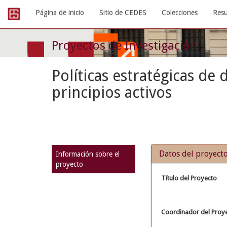
Skip
Página de inicio
Sitio de CEDES
Colecciones
Resu
navigation
Proyectos de Investigación
Políticas estratégicas de
principios activos
Datos del proyect
Información sobre el
proyecto
Título del Proyecto
Coordinador del Proy