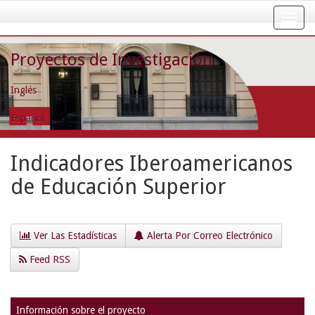
Skip
navigation
Proyectos de Investigación
Inglés
Español
Indicadores Iberoamericanos
de Educación Superior
Ver Las Estadísticas
Alerta Por Correo Electrónico
Feed RSS
Información sobre el proyecto