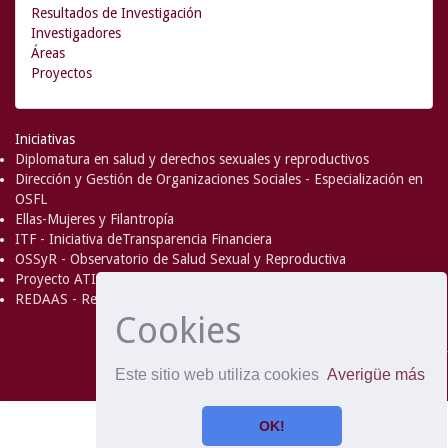
Resultados de Investigación
Investigadores
Áreas
Proyectos
Iniciativas
Diplomatura en salud y derechos sexuales y reproductivos
Dirección y Gestión de Organizaciones Sociales - Especialización en
OSFL
Ellas-Mujeres y Filantropía
ITF - Iniciativa deTransparencia Financiera
OSSyR - Observatorio de Salud Sexual y Reproductiva
Proyecto ATICA
REDAAS - Red de Acceso al Aborto Seguro
Cookies
DSpace Software
Copyright © 2002-
Comentarios
2008
MIT
and
Hewlett-Packard
- Extensión mantenida y
Este sitio web utiliza cookies
Averigüe más
optimizado por
OK!