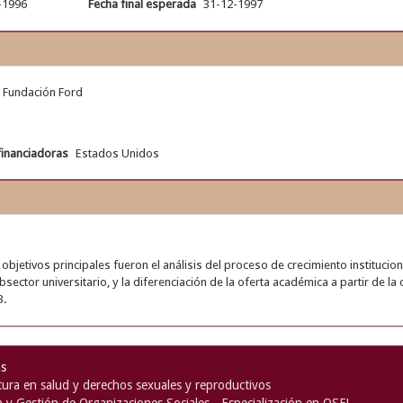
-1996
Fecha final esperada
31-12-1997
Fundación Ford
financiadoras
Estados Unidos
 objetivos principales fueron el análisis del proceso de crecimiento instituci
bsector universitario, y la diferenciación de la oferta académica a partir de 
3.
as
ura en salud y derechos sexuales y reproductivos
n y Gestión de Organizaciones Sociales - Especialización en OSFL