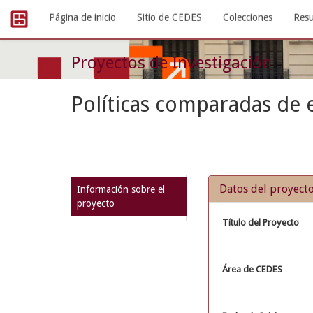
Skip
Página de inicio
Sitio de CEDES
Colecciones
Resu
navigation
Proyectos de Investigación
Políticas comparadas de 
Datos del proyect
Información sobre el
proyecto
Título del Proyecto
Área de CEDES