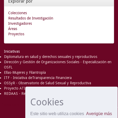
Explorar por
Colecciones
Resultados de Investigación
Investigadores
Áreas
Proyectos
Iniciativas
Diplomatura en salud y derechos sexuales y reproductivos
Dirección y Gestión de Organizaciones Sociales - Especialización en
OSFL
Ellas-Mujeres y Filantropía
ITF - Iniciativa deTransparencia Financiera
OSSyR - Observatorio de Salud Sexual y Reproductiva
Proyecto ATICA
REDAAS - Red de Acceso al Aborto Seguro
Cookies
DSpace Software
Copyright © 2002-
Comentarios
2008
MIT
and
Hewlett-Packard
- Extensión mantenida y
Este sitio web utiliza cookies
Averigüe más
optimizado por