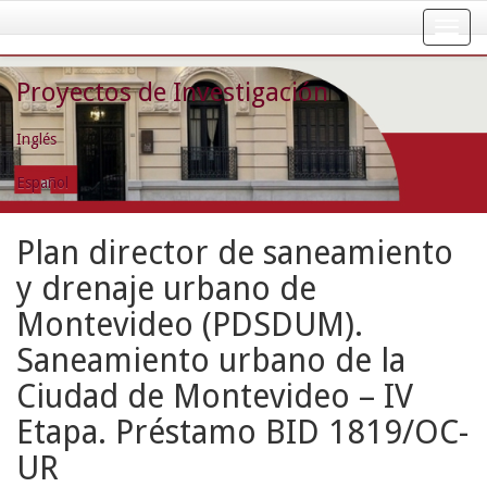
Skip
navigation
Proyectos de Investigación
Inglés
Español
Plan director de saneamiento
y drenaje urbano de
Montevideo (PDSDUM).
Saneamiento urbano de la
Ciudad de Montevideo – IV
Etapa. Préstamo BID 1819/OC-
UR