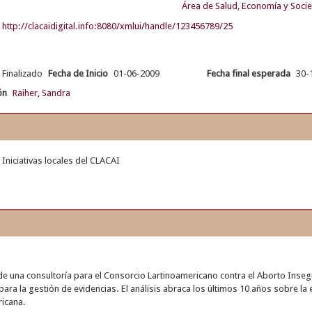
Área de Salud, Economía y Soci
http://clacaidigital.info:8080/xmlui/handle/123456789/25
Finalizado
Fecha de Inicio
01-06-2009
Fecha final esperada
30-
ón
Raiher, Sandra
Iniciativas locales del CLACAI
de una consultoría para el Consorcio Lartinoamericano contra el Aborto Inseg
ra la gestión de evidencias. El análisis abraca los últimos 10 años sobre la 
ricana.