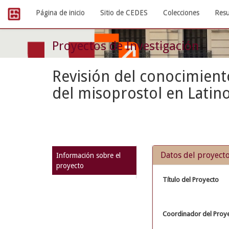
Skip
Página de inicio
Sitio de CEDES
Colecciones
Resu
navigation
Proyectos de Investigación
Revisión del conocimient
del misoprostol en Latin
Datos del proyect
Información sobre el
proyecto
Título del Proyecto
Coordinador del Proy