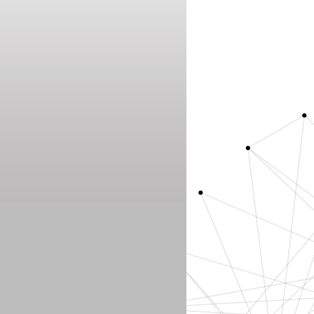
Aguirre, S
Ensisa, Liliana
Finucane, Hilary
Camarotti, Ana Clara
Noonan, Caitlin M