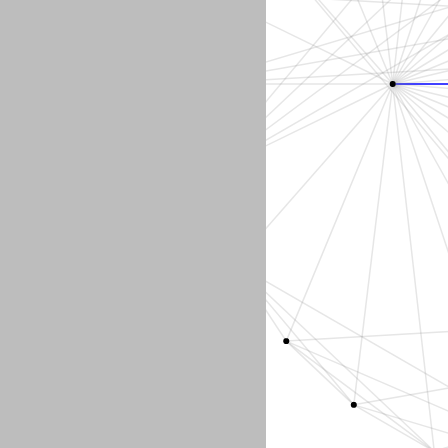
Flores, Yvonne N
Maceira, Daniel
Apella, Ignacio
Sadir, Fernando
Marcos, Paola
Ibarra, Marcelo P