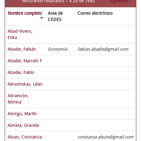
Mostrando resultados 1 a 20 de 1683
Siguiente >
Nombre completo
Area de
Correo electrónico
CEDES
Abad-Vivero,
Erika
Abadie, Fabián
Economía
fabian.abadie@gmail.com
Abadie, Marcelo F
Abadie, Pablo
Abracinskas, Lilian
Abramzón,
Mónica
Abregú, Martín
Abriata, Graciela
Abuin, Constanza
constanza.abuin@gmail.com