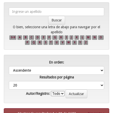
Ingrese
un
apellido
O bien, seleccione una letra de abajo para navegar por el
apellido
0-9
A
B
C
D
E
F
G
H
I
J
K
L
M
N
O
P
Q
R
S
T
U
V
W
X
Y
Z
En orden:
Resultados por página
Autor/Registro: