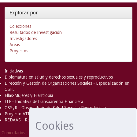
Explorar por
Colecciones
Resultados de Investigación
Investigadores
Áreas
Proyectos
Iniciativas
Diplomatura en salud y derechos sexuales y reproductivos
Dirección y Gestión de Organizaciones Sociales - Especialización en
OSFL
Ellas-Mujeres y Filantropía
ITF - Iniciativa deTransparencia Financiera
OSSyR - Observatorio de Salud Sexual y Reproductiva
Proyecto ATICA
REDAAS - Red de Acceso al Aborto Seguro
Cookies
DSpace Software
Copyright © 2002-
Comentarios
2008
MIT
and
Hewlett-Packard
- Extensión mantenida y