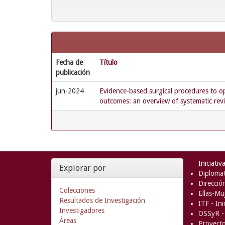
Fecha de
Título
publicación
jun-2024
Evidence-based surgical procedures to o
outcomes: an overview of systematic rev
Iniciativ
Explorar por
Diplomat
Direcció
Colecciones
Ellas-Muj
Resultados de Investigación
ITF - In
Investigadores
OSSyR - 
Áreas
Proyect