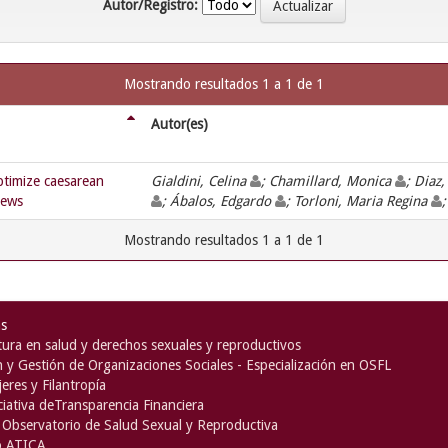
Autor/Registro:
Mostrando resultados 1 a 1 de 1
Autor(es)
ptimize caesarean
Gialdini, Celina
; Chamillard, Monica
; Diaz,
iews
; Ábalos, Edgardo
; Torloni, Maria Regina
Mostrando resultados 1 a 1 de 1
as
ura en salud y derechos sexuales y reproductivos
n y Gestión de Organizaciones Sociales - Especialización en OSFL
eres y Filantropía
iciativa deTransparencia Financiera
Observatorio de Salud Sexual y Reproductiva
o ATICA