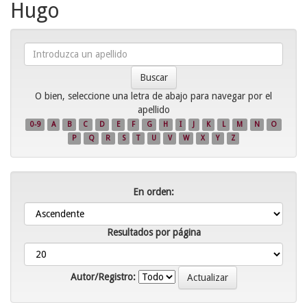
Hugo
Introduzca
un
apellido
O bien, seleccione una letra de abajo para navegar por el
apellido
0-9
A
B
C
D
E
F
G
H
I
J
K
L
M
N
O
P
Q
R
S
T
U
V
W
X
Y
Z
En orden:
Resultados por página
Autor/Registro: