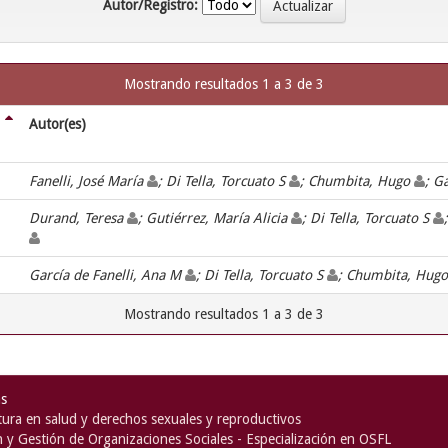
Autor/Registro:
Mostrando resultados 1 a 3 de 3
Autor(es)
Fanelli, José María
; Di Tella, Torcuato S
; Chumbita, Hugo
; G
Durand, Teresa
; Gutiérrez, María Alicia
; Di Tella, Torcuato S
García de Fanelli, Ana M
; Di Tella, Torcuato S
; Chumbita, Hug
Mostrando resultados 1 a 3 de 3
as
ura en salud y derechos sexuales y reproductivos
n y Gestión de Organizaciones Sociales - Especialización en OSFL