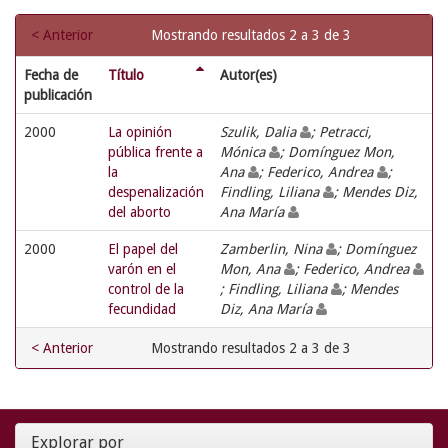
< Anterior
Mostrando resultados 2 a 3 de 3
Fecha de
Título
Autor(es)
publicación
2000
La opinión
Szulik, Dalia
; Petracci,
pública frente a
Mónica
; Domínguez Mon,
la
Ana
; Federico, Andrea
;
despenalización
Findling, Liliana
; Mendes Diz,
del aborto
Ana María
2000
El papel del
Zamberlin, Nina
; Domínguez
varón en el
Mon, Ana
; Federico, Andrea
control de la
; Findling, Liliana
; Mendes
fecundidad
Diz, Ana María
< Anterior
Mostrando resultados 2 a 3 de 3
Explorar por