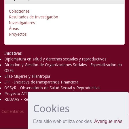
Colecciones
Resultados de Investigación
Investigadores
Áreas
Proyectos
Iniciativas
Diplomatura en salud y derechos sexuales y reproductivos
Dirección y Gestión de Organizaciones Sociales - Especialización en
OSFL
Ellas-Mujeres y Filantropía
ITF - Iniciativa deTransparencia Financiera
OSSyR - Observatorio de Salud Sexual y Reproductiva
Proyecto ATICA
REDAAS - Red de Acceso al Aborto Seguro
Cookies
DSpace Software
Copyright © 2002-
Comentarios
2008
MIT
and
Hewlett-Packard
- Extensión mantenida y
Este sitio web utiliza cookies
Averigüe más
optimizado por