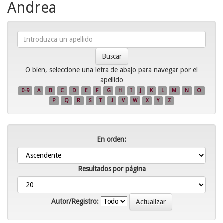
Andrea
Introduzca
un
apellido
O bien, seleccione una letra de abajo para navegar por el
apellido
0-9
A
B
C
D
E
F
G
H
I
J
K
L
M
N
O
P
Q
R
S
T
U
V
W
X
Y
Z
En orden:
Resultados por página
Autor/Registro: