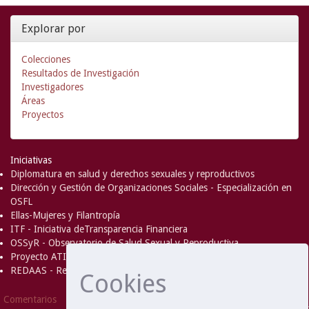
Explorar por
Colecciones
Resultados de Investigación
Investigadores
Áreas
Proyectos
Iniciativas
Diplomatura en salud y derechos sexuales y reproductivos
Dirección y Gestión de Organizaciones Sociales - Especialización en
OSFL
Ellas-Mujeres y Filantropía
ITF - Iniciativa deTransparencia Financiera
OSSyR - Observatorio de Salud Sexual y Reproductiva
Proyecto ATICA
REDAAS - Red de Acceso al Aborto Seguro
Cookies
DSpace Software
Copyright © 2002-
Comentarios
2008
MIT
and
Hewlett-Packard
- Extensión mantenida y