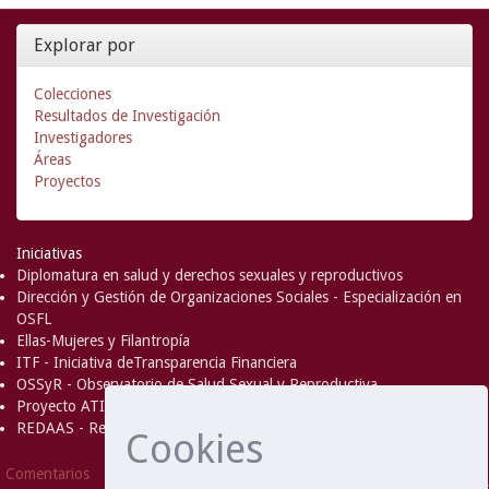
Explorar por
Colecciones
Resultados de Investigación
Investigadores
Áreas
Proyectos
Iniciativas
Diplomatura en salud y derechos sexuales y reproductivos
Dirección y Gestión de Organizaciones Sociales - Especialización en
OSFL
Ellas-Mujeres y Filantropía
ITF - Iniciativa deTransparencia Financiera
OSSyR - Observatorio de Salud Sexual y Reproductiva
Proyecto ATICA
REDAAS - Red de Acceso al Aborto Seguro
Cookies
DSpace Software
Copyright © 2002-
Comentarios
2008
MIT
and
Hewlett-Packard
- Extensión mantenida y