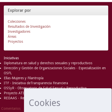
Explorar por
Colecciones
Resultados de Investigación
Investigadores
Áreas
Proyectos
Iniciativas
Diplomatura en salud y derechos sexuales y reproductivos
Dirección y Gestión de Organizaciones Sociales - Especialización en
OSFL
Ellas-Mujeres y Filantropía
ITF - Iniciativa deTransparencia Financiera
OSSyR - Observatorio de Salud Sexual y Reproductiva
Proyecto ATICA
REDAAS - Red de Acceso al Aborto Seguro
Cookies
DSpace Software
Copyright © 2002-
Comentarios
2008
MIT
and
Hewlett-Packard
- Extensión mantenida y