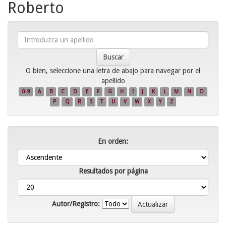
Roberto
Introduzca
un
apellido
O bien, seleccione una letra de abajo para navegar por el
apellido
0-9
A
B
C
D
E
F
G
H
I
J
K
L
M
N
O
P
Q
R
S
T
U
V
W
X
Y
Z
En orden:
Resultados por página
Autor/Registro: